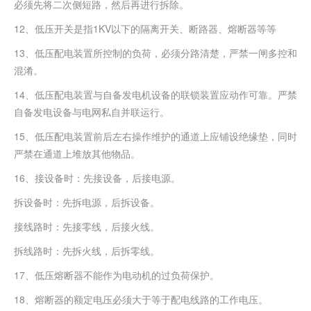
必须先将二次侧短路，然后再进行拆除。
12、低压开关是指1KV以下的隔离开关、断路器、熔断器等等
13、低压配电装置所控制的负荷，必须分路清楚，严禁一闸多控和
混淆。
14、低压配电装置与自备发电机设备的联锁装置应动作可靠。严禁
自备发电设备与电网私自并联运行。
15、低压配电装置前后左右操作维护的通道上应铺设绝缘垫，同时
严禁在通道上堆放其他物品。
16、接设备时：先接设备，后接电源。
拆设备时：先拆电源，后拆设备。
接线路时：先接零线，后接火线。
拆线路时：先拆火线，后拆零线。
17、低压熔断器不能作为电动机的过负荷保护。
18、熔断器的额定电压必须大于等于配电线路的工作电压。