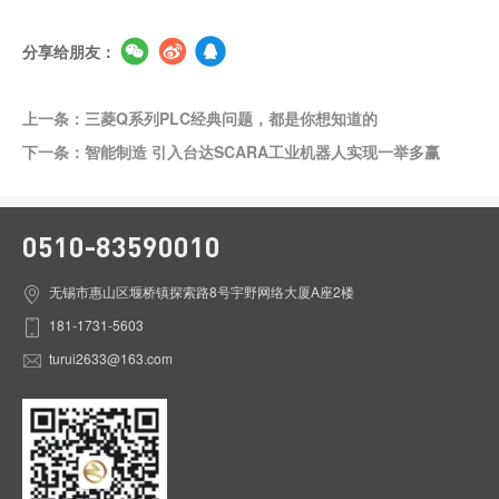
分享给朋友：
上一条：三菱Q系列PLC经典问题，都是你想知道的
下一条：智能制造 引入台达SCARA工业机器人实现一举多赢
0510-83590010
无锡市惠山区堰桥镇探索路8号宇野网络大厦A座2楼
181-1731-5603
turui2633@163.com