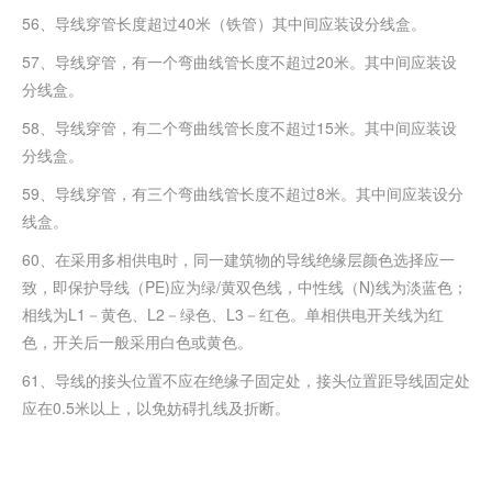
56、导线穿管长度超过40米（铁管）其中间应装设分线盒。
57、导线穿管，有一个弯曲线管长度不超过20米。其中间应装设
分线盒。
58、导线穿管，有二个弯曲线管长度不超过15米。其中间应装设
分线盒。
59、导线穿管，有三个弯曲线管长度不超过8米。其中间应装设分
线盒。
60、在采用多相供电时，同一建筑物的导线绝缘层颜色选择应一
致，即保护导线（PE)应为绿/黄双色线，中性线（N)线为淡蓝色；
相线为L1－黄色、L2－绿色、L3－红色。单相供电开关线为红
色，开关后一般采用白色或黄色。
61、导线的接头位置不应在绝缘子固定处，接头位置距导线固定处
应在0.5米以上，以免妨碍扎线及折断。