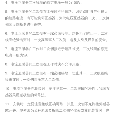
4、电压互感器二次线圈的额定电压一般为100V。
5、电压互感器的二次侧在工作时不得短路。因短路时将产生很大
的短路电流，有可能烧坏互感器，为此电压互感器的一次，二次侧
都装设熔断器进行保护。
6、电压互感器的二次侧有一端必须接地。这是为了防止一，二次
线圈绝缘击穿时，一次高压窜入二次侧，危及人身及设备的安全。
7、电流互感器在工作时二次侧接近于短路状况。二次线圈的额定
电流一般为5A
8、电流互感器的二次侧在工作时决不允许开路，
9、电流互感器的二次侧有一端必须接地，防止其一、二次线圈绝
缘击穿时，一次侧高压窜入二次侧。
10、电流互感器在联接时，要注意其一、二次线圈的极性，我国互
感器采用减极性的标号法。
11、安装时一定要注意接线正确可靠，并且二次侧不允许接熔断器
或开关。即使因为某种原因要拆除二次侧的仪表或其他装置时，也