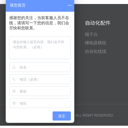
请您留言
感谢您的关注，当前客服人员不在
自动化产品
自动化配件
线，请填写一下您的信息，我们会
尽快和您联系。
三菱
端子台
台达
继电器模组
信捷
自动化线缆
富士
昆仑通态
威纶通
安川
版权所有 无锡市肯致电气有限公司 . ALL RIGHT RESERVED.
提交