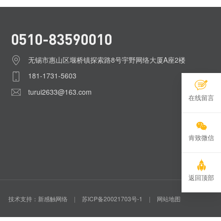
0510-83590010
无锡市惠山区堰桥镇探索路8号宇野网络大厦A座2楼
181-1731-5603
turui2633@163.com
在线留言
肯致微信
返回顶部
技术支持：新感触网络
|
苏ICP备20021703号-1
|
网站地图