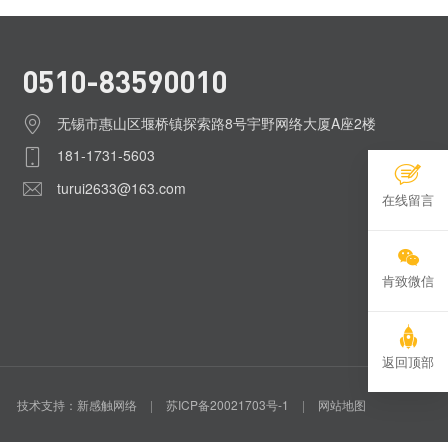
0510-83590010
无锡市惠山区堰桥镇探索路8号宇野网络大厦A座2楼
181-1731-5603
turui2633@163.com
在线留言
肯致微信
返回顶部
技术支持：新感触网络
|
苏ICP备20021703号-1
|
网站地图