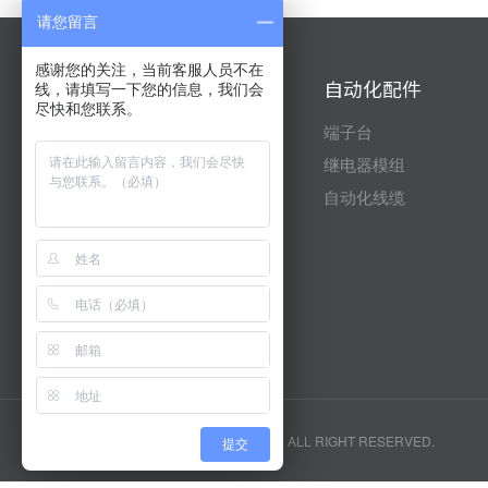
请您留言
感谢您的关注，当前客服人员不在
自动化产品
自动化配件
线，请填写一下您的信息，我们会
尽快和您联系。
三菱
端子台
台达
继电器模组
信捷
自动化线缆
富士
昆仑通态
威纶通
安川
版权所有 无锡市肯致电气有限公司 . ALL RIGHT RESERVED.
提交