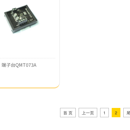
端子台QMT073A
首 页
上一页
1
2
尾