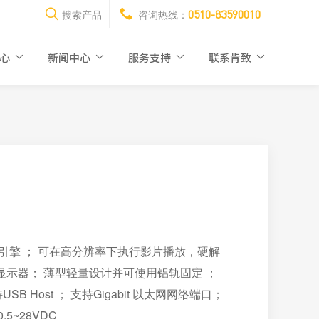
0510-83590010
搜索产品
咨询热线：
中心
新闻中心
服务支持
联系肯致
双2D图形引擎 ； 可在高分辨率下执行影片播放，硬解
3 LCD显示器； 薄型轻量设计并可使用铝轨固定 ；
 Host ； 支持Gigabit 以太网网络端口；
5~28VDC