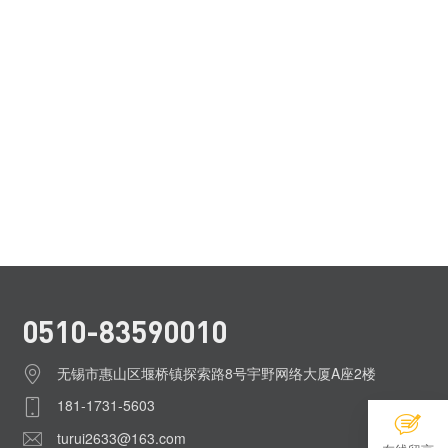
0510-83590010
无锡市惠山区堰桥镇探索路8号宇野网络大厦A座2楼
181-1731-5603
turui2633@163.com